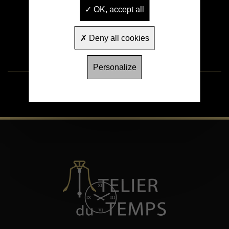
retrouver sa magnifique
OK, accept all
sonnerie.
Deny all cookies
Personalize