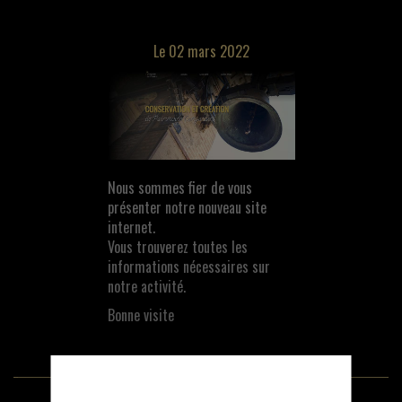
Le 02 mars 2022
Nous sommes fier de vous
présenter notre nouveau site
internet.
Vous trouverez toutes les
informations nécessaires sur
notre activité.
Bonne visite