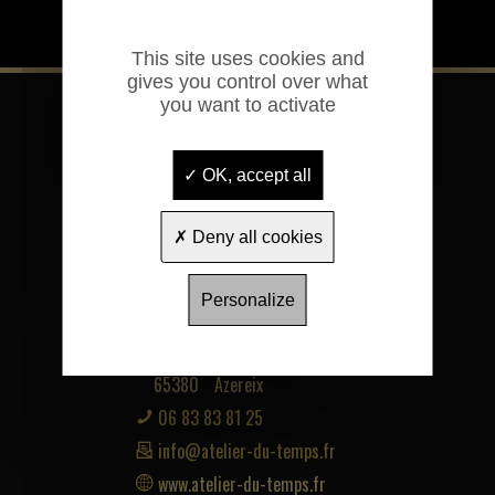
This site uses cookies and
gives you control over what
you want to activate
OK, accept all
Deny all cookies
Personalize
Maxime LABAT
1 chemin de Lourdes
65380
Azereix
06 83 83 81 25
info@atelier-du-temps.fr
www.atelier-du-temps.fr